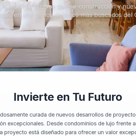
Listados de Condominios
nidades exclusivas de pre-construcción y nue
Destacados
rollo en uno de los destinos más buscados del 
Invierte en Tu Futuro
adosamente curada de nuevos desarrollos de proyectos
ión excepcionales. Desde condominios de lujo frente 
da proyecto está diseñado para ofrecer un valor excepc