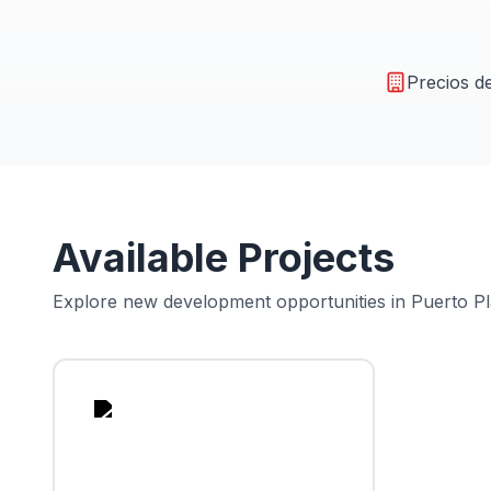
Precios d
Available Projects
Explore new development opportunities in
Puerto Pl
Sosua
Ocean
Village