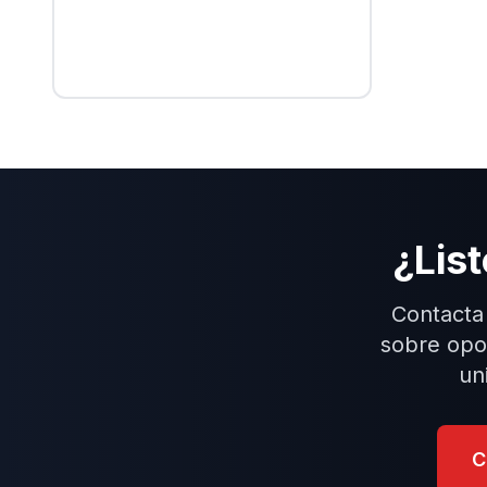
¿List
Contacta
sobre opor
un
C