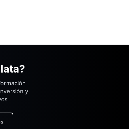
lata
?
formación
inversión y
vos
os