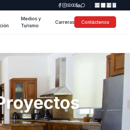
|
|
|
EN
ES
FR
IT
Medios y
Carreras
Contáctenos
ción
Turismo
Proyectos