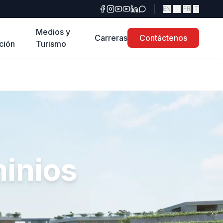
|
|
|
EN
ES
FR
IT
Medios y
Carreras
Contáctenos
ción
Turismo
inios