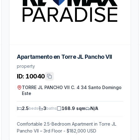
Apartamento en Torre JL Pancho VII
property
ID:
10040
TORRE JL PANCHO VII C. 4 34 Santo Domingo
Este
2.5
3
168.9 sqm
N/A
beds
baths
Comfortable 2.5-Bedroom Apartment in Torre JL
Pancho VII – 3rd Floor - $182,000 USD