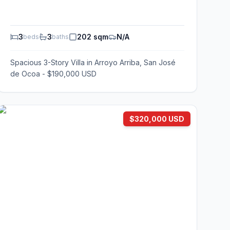
3
3
202 sqm
N/A
beds
baths
Spacious 3-Story Villa in Arroyo Arriba, San José
de Ocoa - $190,000 USD
$320,000 USD