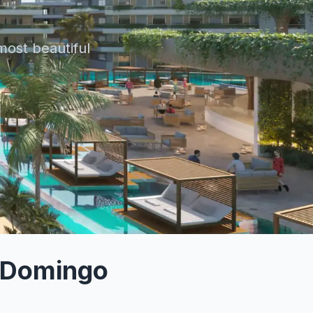
ost beautiful
 Domingo