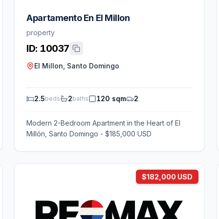
Apartamento En El Millon
property
ID:
10037
El Millon, Santo Domingo
2.5
2
120 sqm
2
beds
baths
Modern 2-Bedroom Apartment in the Heart of El
Millón, Santo Domingo - $185,000 USD
$182,000 USD