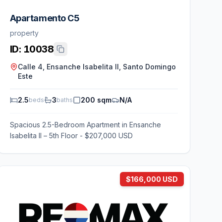
Apartamento C5
property
ID:
10038
Calle 4, Ensanche Isabelita II, Santo Domingo
Este
2.5
3
200 sqm
N/A
beds
baths
Spacious 2.5-Bedroom Apartment in Ensanche
Isabelita II – 5th Floor - $207,000 USD
$166,000 USD