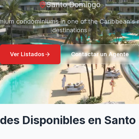
Listados de Condominios
Santo Domingo
Destacados
mium condominiums in one of the Caribbean's m
destinations
Ver Listados
Contactar un Agente
des Disponibles en
Santo