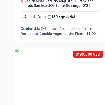
Residencial Geraldo Augusto C. Francisco
Prats Ramírez 806 Santo Domingo 10139
2
3
150 sqm
N/A
beds
baths
Comfortable 2-Bedroom Apartment for Rent in
Residencial Geraldo Augusto – 3rd Floor - $1,100
USD/month
$190,000 USD