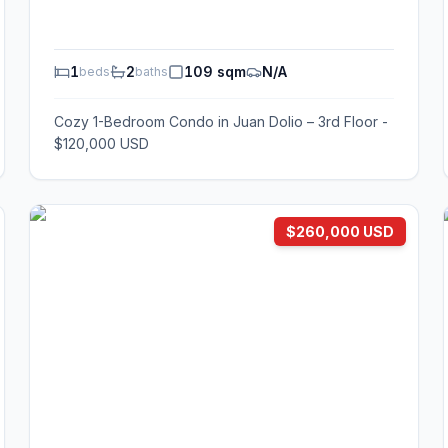
1
2
109 sqm
N/A
beds
baths
Cozy 1-Bedroom Condo in Juan Dolio – 3rd Floor -
$120,000 USD
$260,000 USD