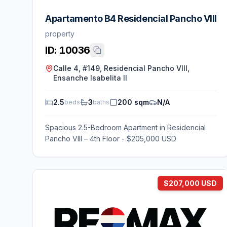
Apartamento B4 Residencial Pancho VIII
property
ID:
10036
Calle 4, #149, Residencial Pancho VIII,
Ensanche Isabelita II
2.5
3
200 sqm
N/A
beds
baths
Spacious 2.5-Bedroom Apartment in Residencial
Pancho VIII – 4th Floor - $205,000 USD
$207,000 USD