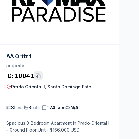
AA Ortiz 1
property
ID:
10041
Prado Oriental I, Santo Domingo Este
3
3
174 sqm
N/A
beds
baths
Spacious 3-Bedroom Apartment in Prado Oriental I
– Ground Floor Unit - $166,000 USD