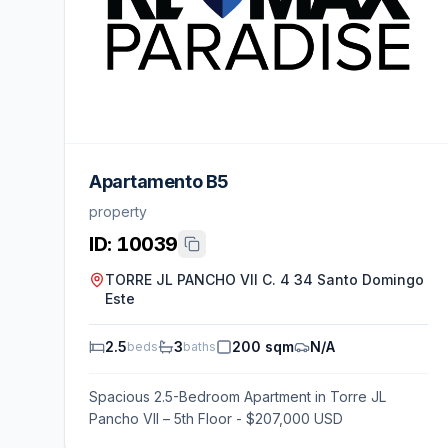
Apartamento B5
property
ID:
10039
TORRE JL PANCHO VII C. 4 34 Santo Domingo
Este
2.5
3
200 sqm
N/A
beds
baths
Spacious 2.5-Bedroom Apartment in Torre JL
Pancho VII – 5th Floor - $207,000 USD