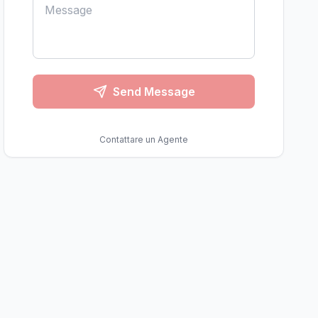
Send Message
Contattare un Agente