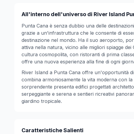
All'interno dell'universo di River Island P
Punta Cana è senza dubbio una delle destinazioni 
grazie a un'infrastruttura che le consente di es
destinazione nel mondo. Ha il suo aeroporto, porti t
attiva nella natura, vicino alle migliori spiagge de
cultura cosmopolita, con ristoranti di prima classe
offre una nuova esperienza alla fine di ogni giorn
River Island a Punta Cana offre un'opportunità di
combina armoniosamente la vita moderna con la b
sorprendente presenta edifici progettati architet
serpeggiante e serena e sentieri ricreativi panorami
giardino tropicale.
Caratteristiche Salienti