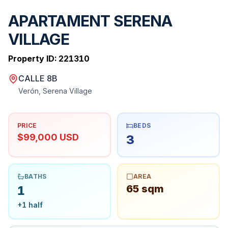
APARTAMENT SERENA
VILLAGE
Property ID:
221310
CALLE 8B
Verón, Serena Village
PRICE
BEDS
$99,000 USD
3
BATHS
AREA
65 sqm
1
+
1
half