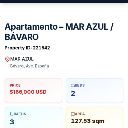
Apartamento – MAR AZUL /
BÁVARO
Property ID:
221542
MAR AZUL
Bávaro, Ave. España
PRICE
BEDS
$166,000 USD
2
BATHS
AREA
127.53 sqm
3