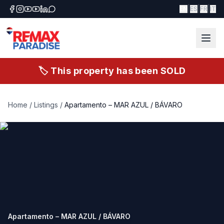
|
|
|
EN
ES
FR
IT
🏷️ This property has been SOLD
Home
/
Listings
/
Apartamento – MAR AZUL / BÁVARO
Apartamento – MAR AZUL / BÁVARO