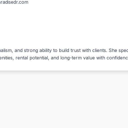
Nouveaux Développements de
radisedr.com
Projets
Annonces de Condominiums en
Vedette
ism, and strong ability to build trust with clients. She spec
ities, rental potential, and long-term value with confidenc