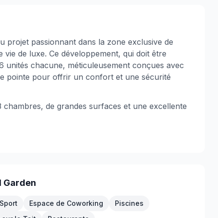
Nouveaux Développements de
Projets
Annonces de Condominiums en
Vedette
 projet passionnant dans la zone exclusive de
e vie de luxe. Ce développement, qui doit être
96 unités chacune, méticuleusement conçues avec
e pointe pour offrir un confort et une sécurité
 chambres, de grandes surfaces et une excellente
l Garden
Sport
Espace de Coworking
Piscines