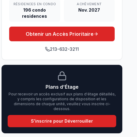
RÉSIDENCES EN CONDO
ACHÈVEMENT
196 condo
Nov. 2027
residences
Obtenir un Accès Prioritaire
213-632-3211
Plans d'Étage
Pour recevoir un accès exclusif aux plans d'étage détaillés,
y compris les configurations de disposition et les
dimensions de chaque unité, veuillez vous inscrire ci-
dessous.
S'inscrire pour Déverrouiller