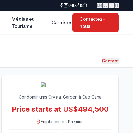
|
|
|
EN
ES
FR
IT
Médias et
Contactez-
Carrières
Tourisme
nous
Contact
Condominiums Crystal Garden à Cap Cana
Price starts at US$494,500
Emplacement Premium