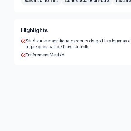
Salon sur le Toit
Centre Spa-Bien-être
Piscine
Highlights
Situé sur le magnifique parcours de golf Las Iguanas e
à quelques pas de Playa Juanillo.
Entièrement Meublé