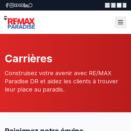
|
|
|
EN
ES
FR
IT
Carrières
Construisez votre avenir avec RE/MAX
Paradise DR et aidez les clients à trouver
leur place au paradis.
Rejoignez notre équipe