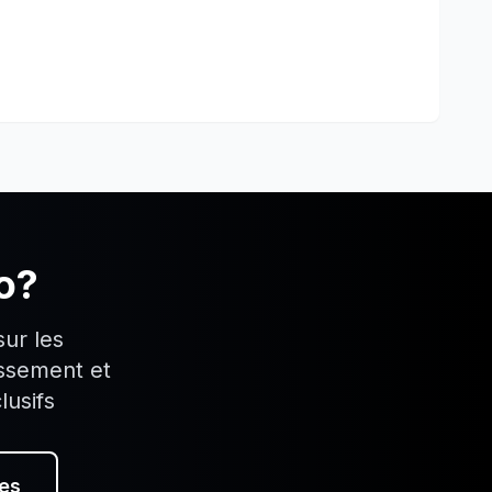
o
?
ur les
issement et
lusifs
es