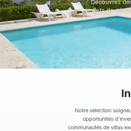
Découvrez des
projets de déve
I
Notre sélection soigne
opportunités d'inve
communautés de villas excl