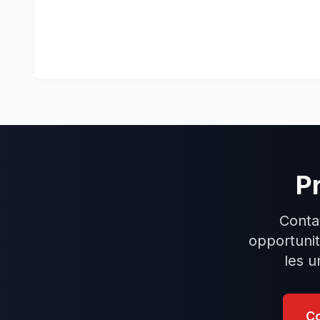
Pr
Conta
opportunit
les u
Co