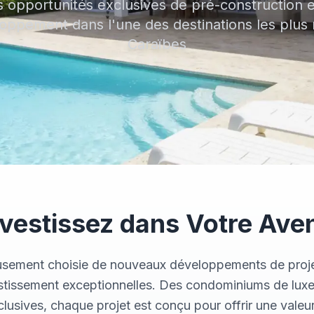
 opportunités exclusives de pré-construction 
Nouveaux Développements de
Projets
loppement dans l'une des destinations les plus
Caraïbes
Annonces de Condominiums en
Vedette
nvestissez dans Votre Aven
usement choisie de nouveaux développements de proje
stissement exceptionnelles. Des condominiums de lux
usives, chaque projet est conçu pour offrir une valeur