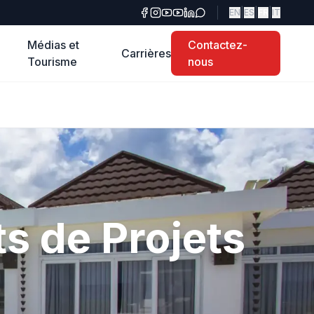
|
|
|
EN
ES
FR
IT
Médias et
Contactez-
Carrières
Tourisme
nous
 de Projets