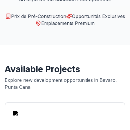
Prix de Pré-Construction
Opportunités Exclusives
Emplacements Premium
Available Projects
Explore new development opportunities in
Bavaro,
Punta Cana
onia
by
ston