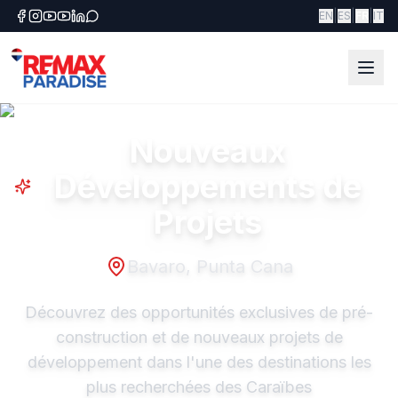
|
|
|
EN
ES
FR
IT
Nouveaux
Développements de
Projets
Bavaro, Punta Cana
Découvrez des opportunités exclusives de pré-
construction et de nouveaux projets de
développement dans l'une des destinations les
plus recherchées des Caraïbes